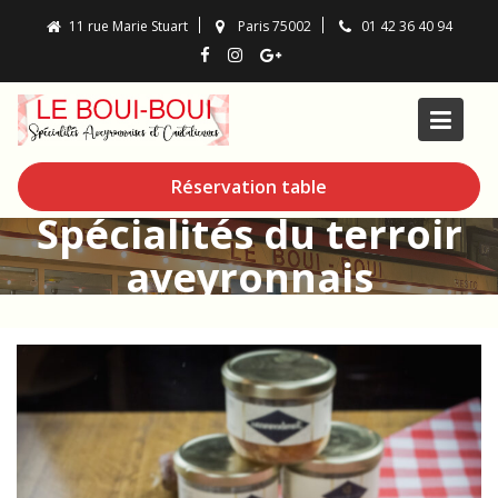
Skip
11 rue Marie Stuart
Paris 75002
01 42 36 40 94
to
content
Réservation table
Spécialités du terroir
aveyronnais