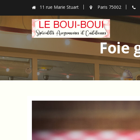
Skip
11 rue Marie Stuart
Paris 75002
to
content
Foie 